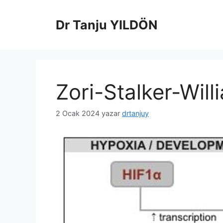
İçeriğe
atla
Dr Tanju YILDÖN
Zori-Stalker-Wil
2 Ocak 2024
yazar
drtanjuy