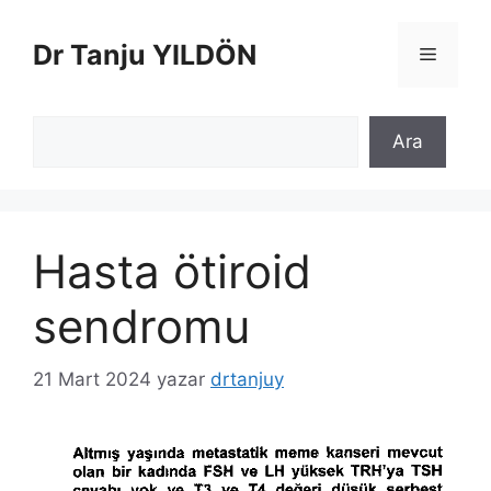
İçeriğe
atla
Dr Tanju YILDÖN
Menü
Ara
Ara
Hasta ötiroid
sendromu
21 Mart 2024
yazar
drtanjuy