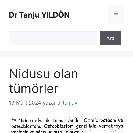
İçeriğe
atla
Dr Tanju YILDÖN
Menü
Ara
Ara
Nidusu olan
tümörler
19 Mart 2024
yazar
drtanjuy